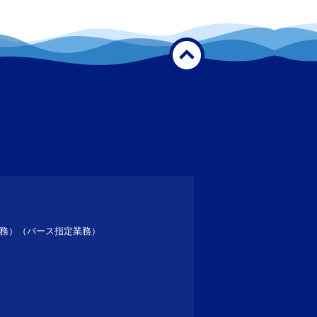
）
務）（バース指定業務）